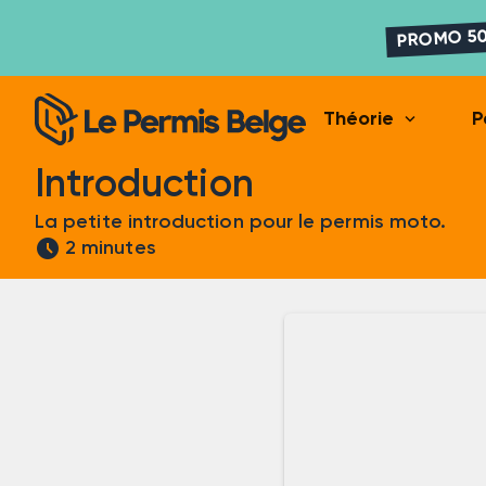
PROMO 50
expand_more
Théorie
P
Introduction
La petite introduction pour le permis moto.
schedule
2 minutes