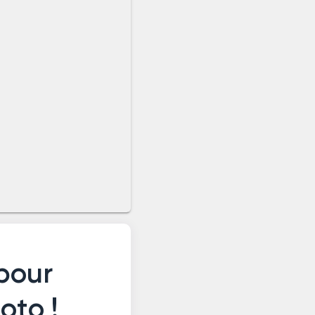
pour
oto !