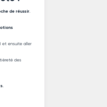
oche de réussir
.
otions
 1
et ensuite aller
tièreté des
ts
.