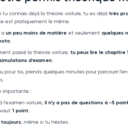
i tu connais déjà la théorie voiture, tu es déjà
très pr
te est pratiquement le même.
y a
un peu moins de matière
et seulement
quelques n
 moto
.
ment passé la théorie voiture,
tu peux lire le chapitre
simulations d'examen
.
u pour toi, prends quelques minutes pour parcourir l’en
s.
é importante :
à l’examen voiture,
il n’y a pas de questions à -5 poin
 vaut
1 point
.
 toujours
, même si tu hésites.