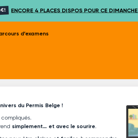
€!
ENCORE 4 PLACES DISPOS POUR CE DIMANCHE 
arcours d’examens
nivers du Permis Belge !
s compliqués.
prend
simplement… et avec le sourire
.