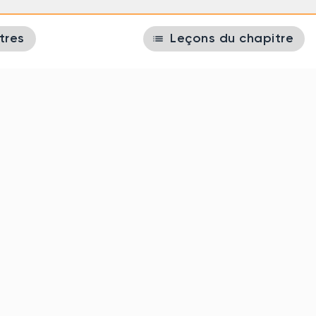
list
tres
Leçons du chapitre
Services
Théorie
Perception des risques
Parcours d’examens