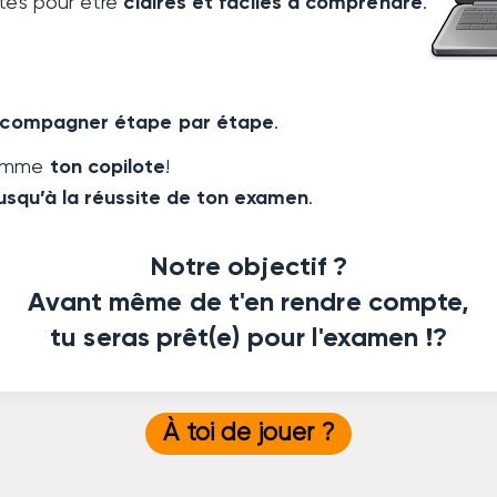
ites pour être
claires et faciles à comprendre
.
ccompagner étape par étape
.
comme
ton copilote
!
jusqu’à la réussite de ton examen
.
Notre objectif ?
Avant même de t'en rendre compte,
tu seras prêt(e) pour l'examen !?
À toi de jouer ?