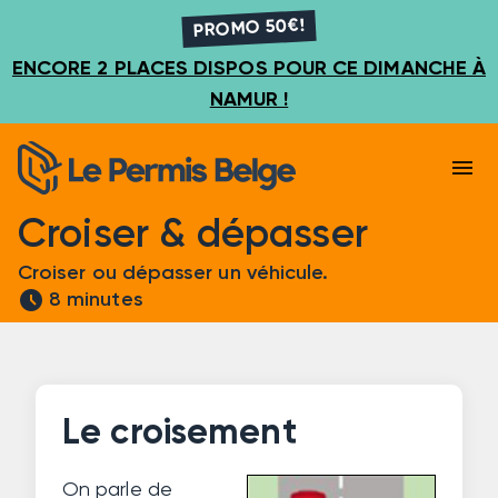
PROMO 50€!
ENCORE 2 PLACES DISPOS POUR CE DIMANCHE À
NAMUR !
menu
Croiser & dépasser
Croiser ou dépasser un véhicule.
schedule
8 minutes
Le croisement
On parle de