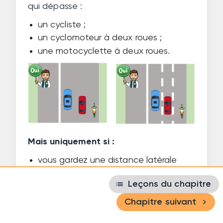
qui dépasse :
un cycliste ;
un cyclomoteur à deux roues ;
une motocyclette à deux roues.
Mais uniquement si :
vous gardez une distance latérale
suffisante ;
list
Leçons du chapitre
la manœuvre se fait sans danger ;
le deux-roues est bien à droite.
navigate_next
Chapitre suivant
Tripler est rarement autorisé.