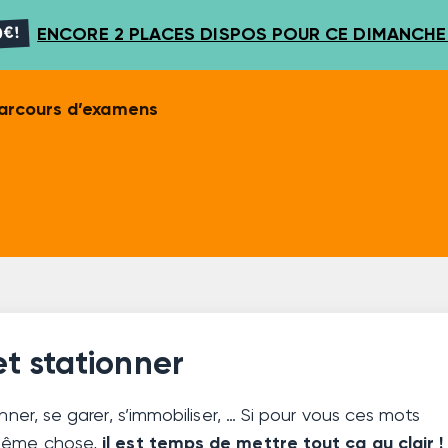
€!
ENCORE 2 PLACES DISPOS POUR CE DIMANCHE 
arcours d’examens
et stationner
onner, se garer, s’immobiliser, … Si pour vous ces mots
 même chose,
il est temps de mettre tout ça au clair !