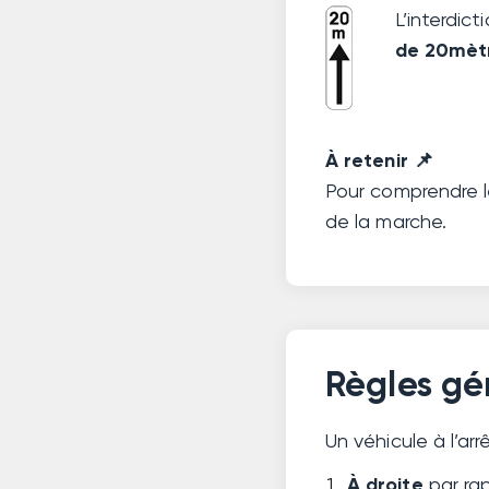
L’interdic
de 20mèt
À retenir 📌
Pour comprendre l
de la marche.
Règles gé
Un véhicule à l’a
À droite
par rap