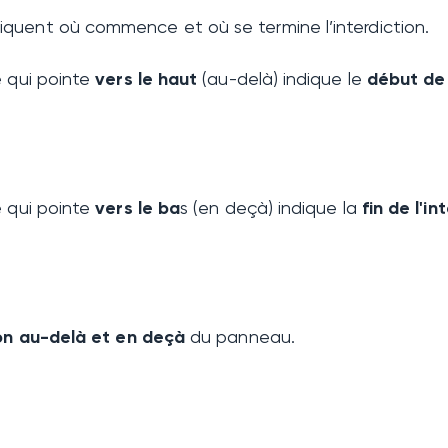
quent où commence et où se termine l’interdiction.
e qui pointe
vers le haut
(au-delà) indique le
début de 
e qui pointe
vers le ba
s (en deçà) indique la
fin de l'in
ion au-delà et en deçà
du panneau.