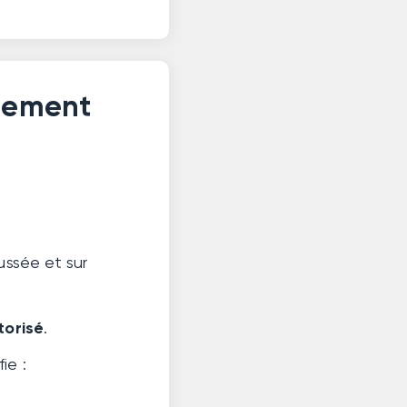
nnement
ussée et sur
torisé
.
ie :