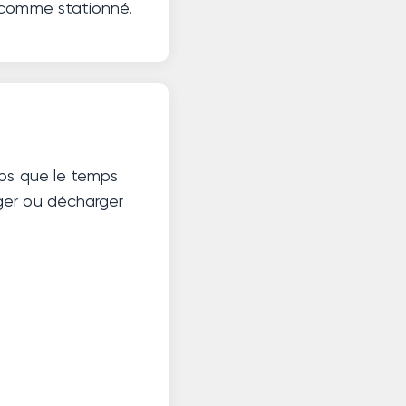
é comme stationné.
mps que le temps
ger ou décharger