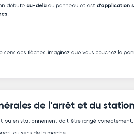
tion débute
au-delà
du panneau et est
d’application 
res
.
e sens des flèches, imaginez que vous couchez le pa
nérales de l'arrêt et du stati
rrêt ou en stationnement doit être rangé correctement.
port au sens de la marche.