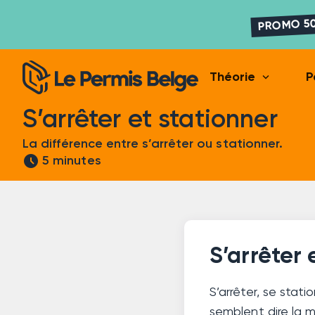
PROMO 50
expand_more
Théorie
P
S’arrêter et stationner
La différence entre s’arrêter ou stationner.
schedule
5 minutes
S’arrêter 
S’arrêter, se stati
semblent dire la