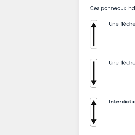
Ces panneaux indi
Une flèch
Une flèch
Interdict