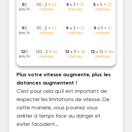
5
0
50 : 2 =
25
5
x 3 =
15
5
x 5 =
25
km/h
mètres
mètres
mètres
9
0
90 : 2 =
45
9
x 3 =
27
9
x 9 =
81
km/h
mètres
mètres
mètres
12
0
120 : 2 =
60
12
x 3 =
36
12
x 12 =
144
km/h
mètres
mètres
mètres
Plus votre vitesse augmente, plus les
distances augmentent !
C'est pour cela qu'il est important de
respecter les limitations de vitesse. De
cette manière, vous pourriez vous
arrêter à temps face au danger et
éviter l'accident…