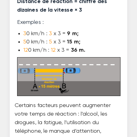
Distance de réaction = chiffre des
dizaines de la vitesse × 3
Exemples :
3
0 km/h :
3
x 3 =
9 m;
5
0 km/h :
5
x 3 =
15 m;
12
0 km/h :
12
x 3 =
36 m.
Certains facteurs peuvent augmenter
votre temps de réaction : l’alcool, les
drogues, la fatigue, l’utilisation du
téléphone, le manque d’attention,