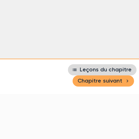
list
Leçons du chapitre
navigate_next
Chapitre suivant